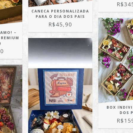
R$34
CANECA PERSONALIZADA
PARA O DIA DOS PAIS
R$45,90
 AMO! –
PREMIUM
)
00
BOX INDIV
DOS 
R$15