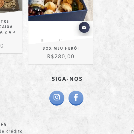
ÛTRE
CAIXA
 2 A 4
S
90
BOX MEU HERÓI
R$280,00
SIGA-NOS
ZES
de crédito
P